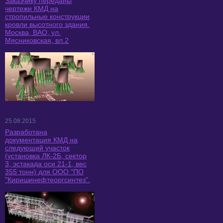
Заказчику переданы
чертежи КМД на
стропильные конструкции
кровли высотного здания.
Москва, ВАО, ул.
Мясниковская, вл.2
25.08.2015
Разработана
документация КМД на
следующий участок
(установка ЛК-2Б, сектор
3, эстакада оси 21-1, вес
355 тонн) для ООО "ПО
"Киришинефтеоргсинтез".