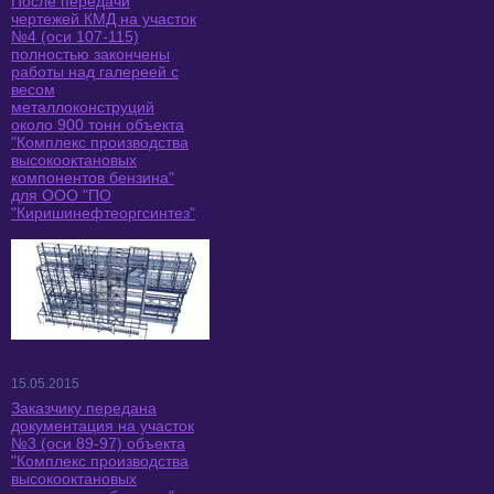
После передачи
чертежей КМД на участок
№4 (оси 107-115)
полностью закончены
работы над галереей с
весом
металлоконструций
около 900 тонн объекта
"Комплекс производства
высокооктановых
компонентов бензина"
для ООО "ПО
"Киришинефтеоргсинтез"
15.05.2015
Заказчику передана
документация на участок
№3 (оси 89-97) объекта
"Комплекс производства
высокооктановых