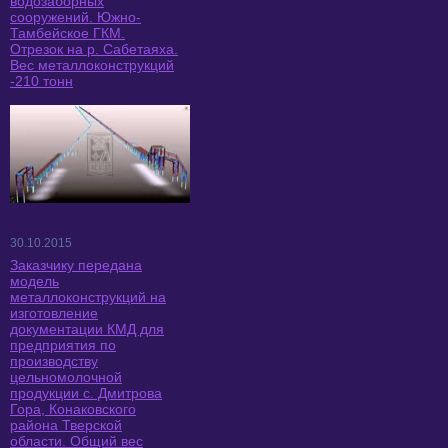
водозаборных
сооружений. Южно-
Тамбейское ГКМ.
Отрезок на р. Сабетаяха.
Вес металлоконструкций
-210 тонн
30.10.2015
Заказчику передана
модель
металлоконструкций на
изготовление
документации КМД для
предприятия по
производству
цельномолочной
продукции с. Дмитрова
Гора, Конаковского
района Тверской
области. Общий вес