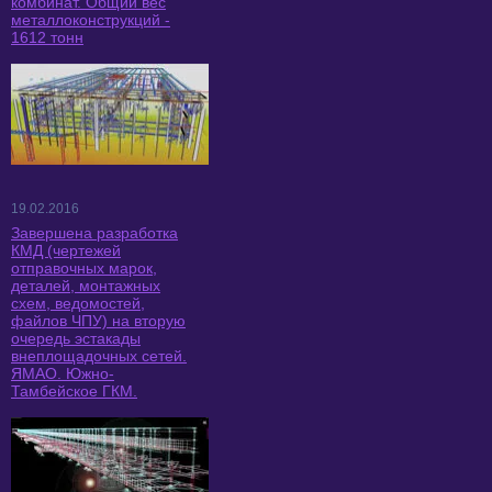
комбинат. Общий вес
металлоконструкций -
1612 тонн
19.02.2016
Завершена разработка
КМД (чертежей
отправочных марок,
деталей, монтажных
схем, ведомостей,
файлов ЧПУ) на вторую
очередь эстакады
внеплощадочных сетей.
ЯМАО. Южно-
Тамбейское ГКМ.