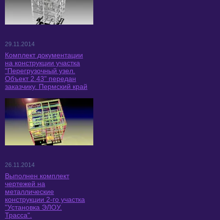
29.11.2014
Комплект документации
на конструкции участка
"Перегрузочный узел.
Объект 2.43" передан
заказчику. Пермский край
26.11.2014
Выполнен комплект
чертежей на
металлические
конструкции 2-го участка
"Установка ЭЛОУ.
Трасса".