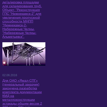
деталировка площадки
для складирования труб.
Объект: "Реконструкция
ГПС "Нижнекамск-2" для
увеличения пропускной
способности МНПП
"Нижнекамск-2-
Набережные Челны,
"Набережные Челны-
Альметьевск".
02.06.2016
Для ОАО «Ямал-СПГ»
(генеральный заказчик)
закончена разработка
комплекта документации
КМД на
металлоконструкции
эстакады общим весом 2