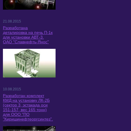
21.08.2015
Разработана
деталировка на печь П-1к
для установки АВТ-3.
ОАО "Славнефть-Янос"
10.08.2015
Разработан комплект
КМД на установку ЛК-2Б
(сектор 3, эстакада оси
151-157, вес 165 тонн)
для ООО "ПО
"Киришинефтеоргсинтез".