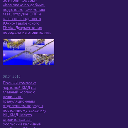
389 тонн. Объект-
«Комплекс по добыче,
подготовке, сжижению
газа, отгрузке СПГ и
газового конденсата
Южно-Тамбейского
ГКМ». Документация
передана изготовителям.
08.04.2016
Полный комплект
чертежей КМД на
главный корпус с
сушильно-
грануляционным
отделением передан
постоянному заказчику
ИЦ КМД. Место
строительства -
Усольский калийный