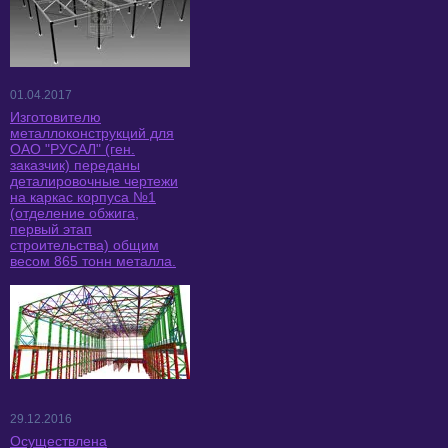
01.04.2017
Изготовителю
металлоконструкций для
ОАО "РУСАЛ" (ген.
заказчик) переданы
деталировочные чертежи
на каркас корпуса №1
(отделение обжига,
первый этап
строительства) общим
весом 865 тонн металла.
29.12.2016
Осуществлена