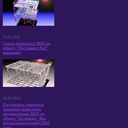
11.02.2015
Сдача комплекта КМД на
объект "Постамент №3"
заказчику
02.02.2015
Состоялась передача
заказчику комплекта
документации КМД на
объект "Эстакада". Вес
металлоконструкий 2600
тонн